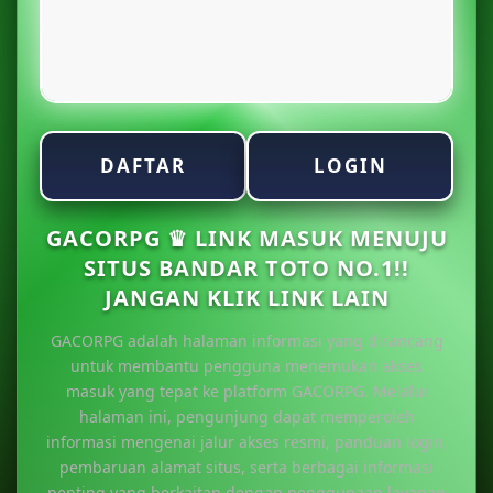
DAFTAR
LOGIN
GACORPG ♛ LINK MASUK MENUJU
SITUS BANDAR TOTO NO.1!!
JANGAN KLIK LINK LAIN
GACORPG adalah halaman informasi yang dirancang
untuk membantu pengguna menemukan akses
masuk yang tepat ke platform GACORPG. Melalui
halaman ini, pengunjung dapat memperoleh
informasi mengenai jalur akses resmi, panduan login,
pembaruan alamat situs, serta berbagai informasi
penting yang berkaitan dengan penggunaan layanan